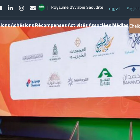
| Royaume d’Arabie Saoudite
العربية
English
book
YouTube
LinkedIn
Instagram
Email
ions
Adhésions
Récompenses
Activités Associées
Médias
Chei