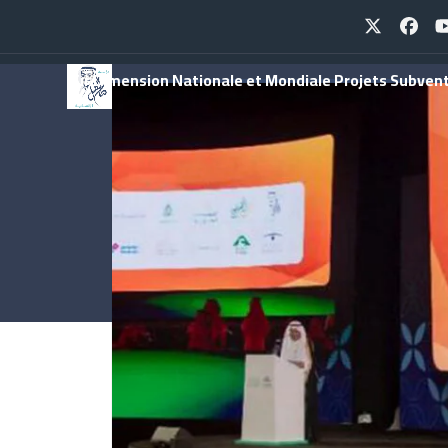
Skip
Twitter
Face
to
content
sur
Dimension Nationale et Mondiale
Projets
Subvent