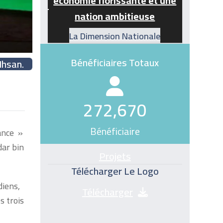
économie florissante et une
nation ambitieuse
La Dimension Nationale
Bénéficiaires Totaux
Ihsan.
272670
272,670
Bénéficiaire
ance »
dar bin
Projets
Télécharger Le Logo
diens,
Télécharger
s trois