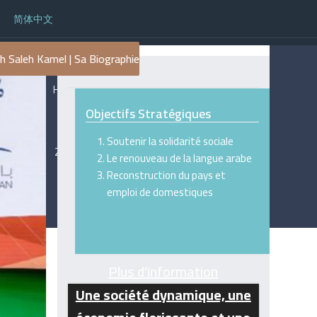
简体中文
kh Saleh Kamel | Sa Biographie
Fondation
Politique de
Humanitaire
gouvernance
Saleh
et de
Objectifs Stratégiques
Abdullah
confidentialité
Kamel © -
(Politiques et
Soutenir la solidarité sociale
2026 - Tous
procédures)
Le renouveau de la langue arabe
droits
*Uniquement
Reconstruction du pays et
réservés
disponible en
emploi de domestiques
arabe
Plus d'information
Une société dynamique, une