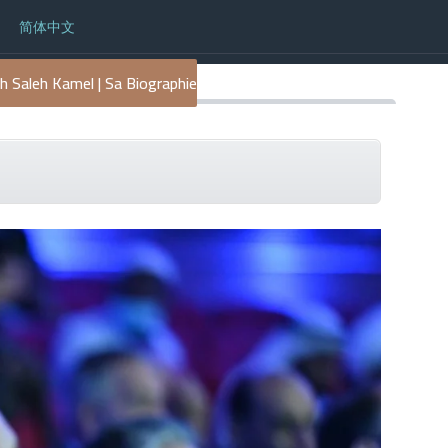
简体中文
kh Saleh Kamel | Sa Biographie