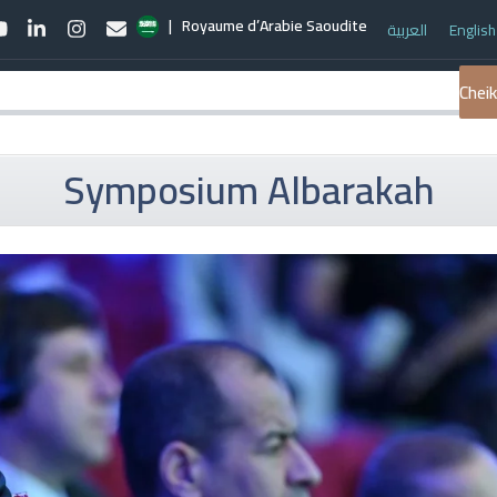
| Royaume d’Arabie Saoudite
العربية
English
book
YouTube
LinkedIn
Instagram
Email
ions
Adhésions
Récompenses
Activités Associées
Médias
Chei
Symposium Albarakah