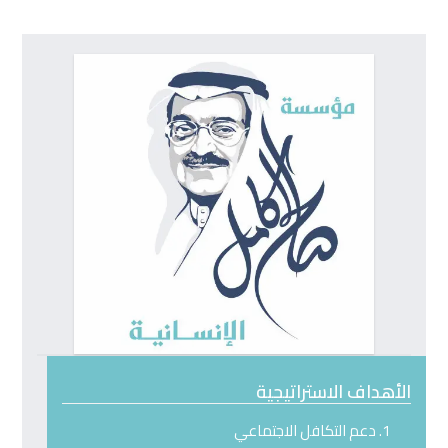
to
go
to
the
first
slide
الأهداف الاستراتيجية
دعم التكافل الاجتماعي