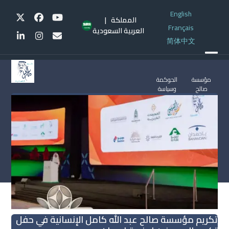
Ski
English
t
Twitter
Facebook
YouTube
| المملكة
Français
conten
العربية السعودية
LinkedIn
Instagram
Email
简体中文
Open
Close
mobile
mobile
مؤسسة
الحوكمة
صالح
وسياسة
menu
menu
عبدالله
الخصوصية
كامل
(السياسات
الإنسانية
والإجراءات)
© -
2026 -
جميع
الحقوق
محفوظة
تكريم مؤسسة صالح عبد الله كامل الإنسانية في حفل