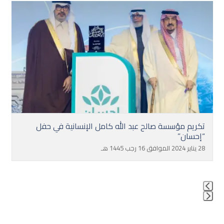
Use
the
left
and
right
arrow
keys
to
access
the
تكريم مؤسسة صالح عبد الله كامل الإنسانية في حفل
carousel
“إحسان”
navigation
28 يناير 2024 الموافق 16 رجب 1445 هـ
buttons
Press
escape