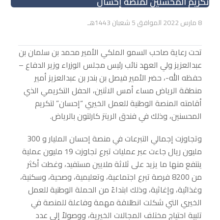
تكريم المحسنين لمنصة إحسان
8 مارس 2022 الموافق 5 شعبان 1443هـ
تحت رعاية صاحب السمو الملكي الأمير محمد بن سلمان بن
عبدالعزيز ولي العهد نائب رئيس مجلس الوزراء وزير الدفاع –
حفظه الله-، حضر الأمير فيصل بن بندر بن عبدالعزيز أمير
منطقة الرياض مساء أمس الاثنين، الحفل التكريمي الذي
أقامته المنصة الوطنية للعمل الخيري “إحسان” لتكريم
المحسنين، وذلك في فندق الريتز كارلتون بالرياض.
وتجاوزت إجمالي التبرعات في منصة إحسان المليار و 300
مليون ريال جاءت عبر عمليات تبرع تجاوزت 19 مليون عملية
ينتفع منها ما يزيد على ثلاثة ملايين مستفيد، وغطت أكثر
من 8200 فرصة تبرع اجتماعية، وتعليمية، وصحية، وسكنية،
وغذائية، وإغاثية، وذلك ابتداءً من الحملة الوطنية للعمل
الخيري التي شكلت انطلاقة مهمة وفاعلة للمنصة في
تلبية احتياج مختلف المجالات الخيرية، ووصولاً إلى عدد