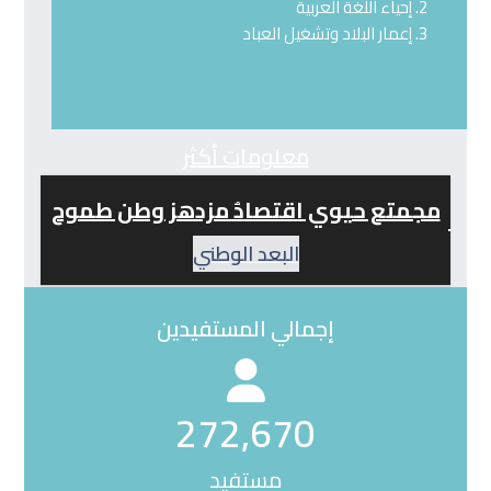
إحياء اللغة العربية
إعمار البلاد وتشغيل العباد
معلومات أكثر
مجمتع حيوي اقتصادٌ مزدهز وطن طموح
البعد الوطني
إجمالي المستفيدين
272670
272,670
مستفيد