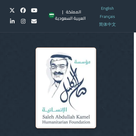
Ski
English
t
Twitter
Facebook
YouTube
| المملكة
Français
conten
العربية السعودية
LinkedIn
Instagram
Email
简体中文