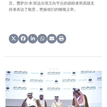
言。费萨尔·本·班达尔亲王向平台的捐助者和高级支
持者表达了敬意，赞扬他们的慷慨义举。
Use
the
left
and
right
arrow