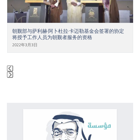
keys
to
access
the
朝觐部与萨利赫·阿卜杜拉·卡迈勒基金会签署的协定
carousel
将授予工作人员为朝觐者服务的资格
navigation
2022年3月3日
buttons
Press
escape
to
go
to
the
first
slide