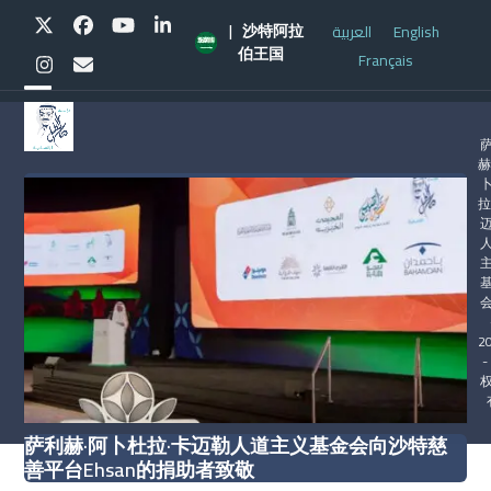
Skip
Twitter
Facebook
YouTube
LinkedIn
| 沙特阿拉
العربية
English
to
伯王国
Français
content
Instagram
Email
Open
Close
mobile
mobile
赫
menu
menu
拉
会
2
-
萨利赫·阿卜杜拉·卡迈勒人道主义基金会向沙特慈
善平台Ehsan的捐助者致敬